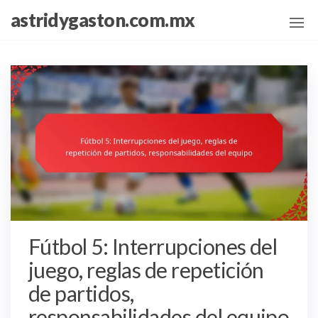
Skip
astridygaston.com.mx
to
the
content
Fútbol 5: Interrupciones del
juego, reglas de repetición
de partidos,
responsabilidades del equipo