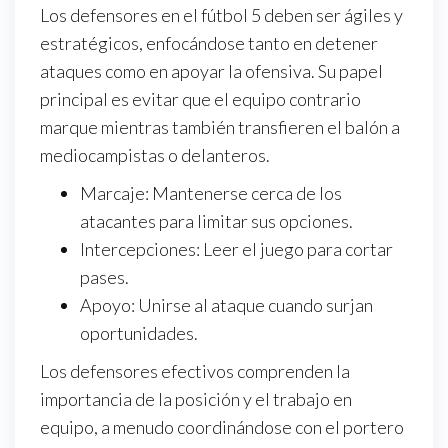
Los defensores en el fútbol 5 deben ser ágiles y
estratégicos, enfocándose tanto en detener
ataques como en apoyar la ofensiva. Su papel
principal es evitar que el equipo contrario
marque mientras también transfieren el balón a
mediocampistas o delanteros.
Marcaje: Mantenerse cerca de los
atacantes para limitar sus opciones.
Intercepciones: Leer el juego para cortar
pases.
Apoyo: Unirse al ataque cuando surjan
oportunidades.
Los defensores efectivos comprenden la
importancia de la posición y el trabajo en
equipo, a menudo coordinándose con el portero