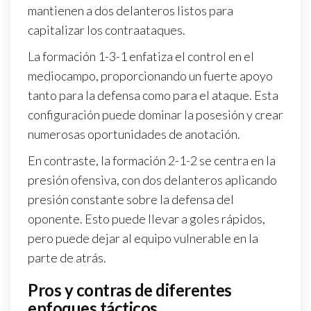
mantienen a dos delanteros listos para
capitalizar los contraataques.
La formación 1-3-1 enfatiza el control en el
mediocampo, proporcionando un fuerte apoyo
tanto para la defensa como para el ataque. Esta
configuración puede dominar la posesión y crear
numerosas oportunidades de anotación.
En contraste, la formación 2-1-2 se centra en la
presión ofensiva, con dos delanteros aplicando
presión constante sobre la defensa del
oponente. Esto puede llevar a goles rápidos,
pero puede dejar al equipo vulnerable en la
parte de atrás.
Pros y contras de diferentes
enfoques tácticos