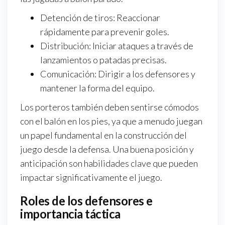
Detención de tiros: Reaccionar
rápidamente para prevenir goles.
Distribución: Iniciar ataques a través de
lanzamientos o patadas precisas.
Comunicación: Dirigir a los defensores y
mantener la forma del equipo.
Los porteros también deben sentirse cómodos
con el balón en los pies, ya que a menudo juegan
un papel fundamental en la construcción del
juego desde la defensa. Una buena posición y
anticipación son habilidades clave que pueden
impactar significativamente el juego.
Roles de los defensores e
importancia táctica