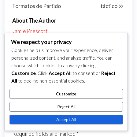
Formatos de Partido
táctico
About The Author
Jamie Prescott
Jamie Prescott es un apasionado entusiasta del
We respect your privacy
fútbol y escritor que ha pasado años jugando y
Cookies help us improve your experience, deliver
entrenando fútbol 5 contra 5. Con un talento
personalized content, and analyze traffic. You can
para contar historias, Jamie comparte ideas
choose which cookies to allow by clicking
Customize
. Click
Accept All
to consent or
Reject
sobre tácticas, dinámicas de equipo y la alegría
All
to decline non-essential cookies.
del juego, inspirando a jugadores de todos los
niveles a abrazar el espíritu de la competencia
Customize
amistosa.
Reject All
Leave a Reply
Accept All
Your email address will not be published.
Required fields are marked
*