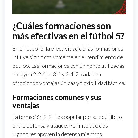
¿Cuáles formaciones son
más efectivas en el fútbol 5?
En el fútbol 5, la efectividad de las formaciones
influye significativamente en el rendimiento del
equipo. Las formaciones comúnmente utilizadas
incluyen 2-2-1, 1-3-1 y 2-1-2, cada una
ofreciendo ventajas únicas y flexibilidad táctica.
Formaciones comunes y sus
ventajas
La formación 2-2-1 es popular por su equilibrio
entre defensa y ataque. Permite que dos
jugadores apoyen la defensa mientras