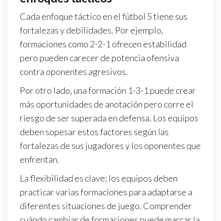
Cada enfoque táctico en el fútbol 5 tiene sus
fortalezas y debilidades. Por ejemplo,
formaciones como 2-2-1 ofrecen estabilidad
pero pueden carecer de potencia ofensiva
contra oponentes agresivos.
Por otro lado, una formación 1-3-1 puede crear
más oportunidades de anotación pero corre el
riesgo de ser superada en defensa. Los equipos
deben sopesar estos factores según las
fortalezas de sus jugadores y los oponentes que
enfrentan.
La flexibilidad es clave; los equipos deben
practicar varias formaciones para adaptarse a
diferentes situaciones de juego. Comprender
cuándo cambiar de formaciones puede marcar la