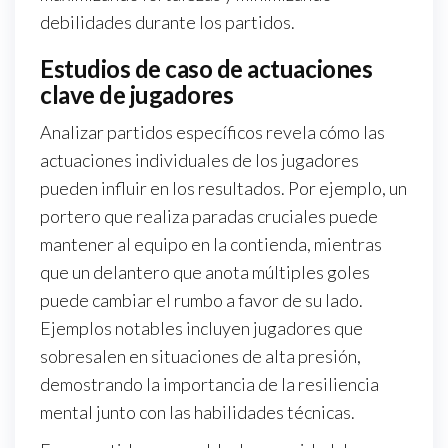
debilidades durante los partidos.
Estudios de caso de actuaciones
clave de jugadores
Analizar partidos específicos revela cómo las
actuaciones individuales de los jugadores
pueden influir en los resultados. Por ejemplo, un
portero que realiza paradas cruciales puede
mantener al equipo en la contienda, mientras
que un delantero que anota múltiples goles
puede cambiar el rumbo a favor de su lado.
Ejemplos notables incluyen jugadores que
sobresalen en situaciones de alta presión,
demostrando la importancia de la resiliencia
mental junto con las habilidades técnicas.