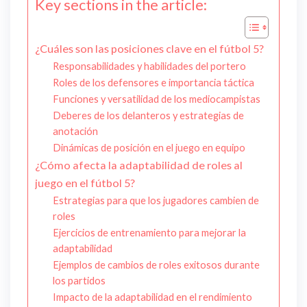
Key sections in the article:
¿Cuáles son las posiciones clave en el fútbol 5?
Responsabilidades y habilidades del portero
Roles de los defensores e importancia táctica
Funciones y versatilidad de los mediocampistas
Deberes de los delanteros y estrategias de
anotación
Dinámicas de posición en el juego en equipo
¿Cómo afecta la adaptabilidad de roles al
juego en el fútbol 5?
Estrategias para que los jugadores cambien de
roles
Ejercicios de entrenamiento para mejorar la
adaptabilidad
Ejemplos de cambios de roles exitosos durante
los partidos
Impacto de la adaptabilidad en el rendimiento