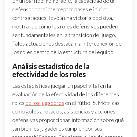
En un partido memorable, la capacidad de un
defensor para interceptar pases e iniciar
contraataques llevó a una victoria decisiva,
mostrando cómo los roles defensivos pueden
ser fundamentales en la transición del juego.
Tales actuaciones destacan la interconexión de
los roles dentro de la estructura del equipo.
Análisis estadístico de la
efectividad de los roles
Las estadísticas juegan un papel vital en la
evaluación de la efectividad de los diferentes
roles
de los jugadores
en el fútbol 5. Métricas
como goles anotados, asistencias y acciones
defensivas proporcionan información sobre qué
tan bien los jugadores cumplen con sus
responsabilidades. Por ejemplo, los delanteros