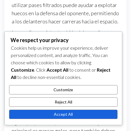
utilizar pases filtrados puede ayudar a explotar
huecos en la defensa del oponente, permitiendo
a los delanteros hacer carreras hacia el espacio.
Los mediocampistas también deben enfocarse
We respect your privacy
en crear espacio para sus compañeros. Esto se
Cookies help us improve your experience, deliver
puede lograr haciendo carreras inteligentes
personalized content, and analyze traffic. You can
que alejen a los defensores, abriendo así líneas
choose which cookies to allow by clicking
de pase. Comprender las dinámicas de los roles
Customize
. Click
Accept All
to consent or
Reject
de los jugadores permite a los mediocampistas
All
to decline non-essential cookies.
adaptar su estilo de juego según el flujo del
partido.
Customize
Estrategias de los delanteros
Reject All
Los delanteros en el fútbol 5 necesitan ser
Accept All
ágiles y rápidos de pensamiento. Su objetivo
principal es marcar goles, pero también deben